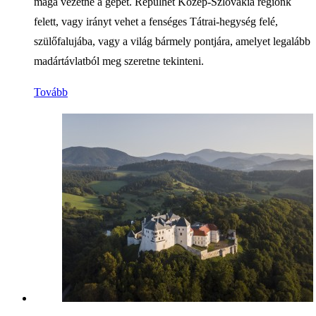
maga vezetné a gépet. Repülhet Közép-Szlovákia régiónk
felett, vagy irányt vehet a fenséges Tátrai-hegység felé,
szülőfalujába, vagy a világ bármely pontjára, amelyet legalább
madártávlatból meg szeretne tekinteni.
Tovább