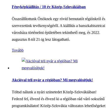
Fényképkiállítás / 10 év Közép-Szlovákiában
Összeállítottunk Önöknek egy rövid bemutatót régiónkról és
szervezetünk tevékenységéről. A kiállítás a banszkabisztricai
városháza történelmi épületében tekinthető meg, és 2022.
augusztus 8-tól 21-ig lesz látogatható.
Tovább
Akcióval teli nyár a régióban? Mi megvalósítjuk!
Töltsd nálunk a nyári szünetedet Közép-Szlovákiában!
Fedezd fel, élvezd és élvezd ki a régióban rád váró sokszínű
programkínálatot! Közép-Szlovákia változatos lehetőségeket