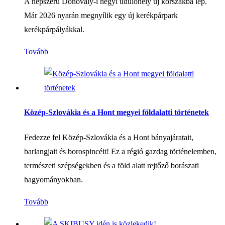
A népszerű Donovaly-i hegyi üdülőhely új korszakba lép.
Már 2026 nyarán megnyílik egy új kerékpárpark
kerékpárpályákkal.
Tovább
Közép-Szlovákia és a Hont megyei földalatti történetek
Fedezze fel Közép-Szlovákia és a Hont bányajáratait,
barlangjait és borospincéit! Ez a régió gazdag történelemben,
természeti szépségekben és a föld alatt rejtőző borászati
hagyományokban.
Tovább