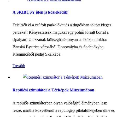
A SKIBUSY idén is közlekedik!
Felejtsék el a zsúfolt parkolókat és a dugókban töltött ideges
perceket! Kényeztessék magukat egy pohár forralt borral a
sípályán! Utazzanak költséghatékonyan a síközpontokba:
Banská Bystrica városából Donovalyba és Šachtičkybe,
Kremnicéből pedig Skalkába.
Tovább
Repülési szimulátor a Térképek Múzeumában
A repülős szimulátorban olyan valósághű élményben lesz
része, mintha közvetlenül a repülőgép pilótafülkéjében ülne és