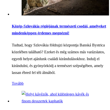
Közép-Szlovákia régiójának természeti csodái, amelyeket
mindenképpen érdemes megnézni!
Tudtad, hogy Szlovákia földrajzi központja Banská Bystrica
közelében található? Ezeket és még számos más varázslatos,
egyedi helyet ajánlunk családi kirándulásokhoz. Indulj el
kirándulni, és gyönyörködj a természet szépségében, amely
lassan ébred fel téli álmából.
Tovább