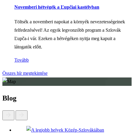
Novemberi hétvégék a Ľupčiai kastélyban
Töltsék a novemberi napokat a környék nevezetességeinek
felfedezésével! Az egyik legvonzóbb program a Szlovák
Ľupča-i vár. Ezeken a hétvégéken nyitja meg kapuit a
látogatók előtt.
Tovább
Összes hír megtekintése
Blog