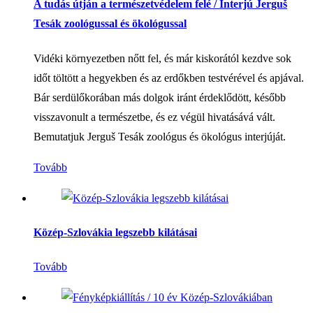
A tudás útján a természetvédelem felé / Interjú Jerguš
Tesák zoológussal és ökológussal
Vidéki környezetben nőtt fel, és már kiskorától kezdve sok
időt töltött a hegyekben és az erdőkben testvérével és apjával.
Bár serdülőkorában más dolgok iránt érdeklődött, később
visszavonult a természetbe, és ez végül hivatásává vált.
Bemutatjuk Jerguš Tesák zoológus és ökológus interjúját.
Tovább
Közép-Szlovákia legszebb kilátásai
Tovább