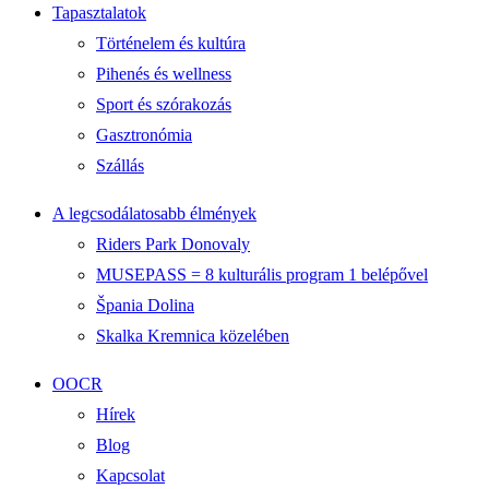
Tapasztalatok
Történelem és kultúra
Pihenés és wellness
Sport és szórakozás
Gasztronómia
Szállás
A legcsodálatosabb élmények
Riders Park Donovaly
MUSEPASS = 8 kulturális program 1 belépővel
Špania Dolina
Skalka Kremnica közelében
OOCR
Hírek
Blog
Kapcsolat