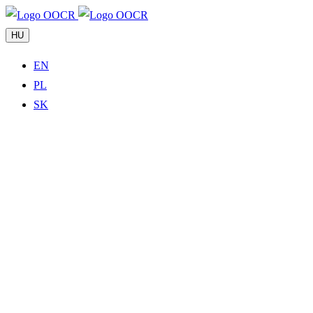
HU
EN
PL
SK