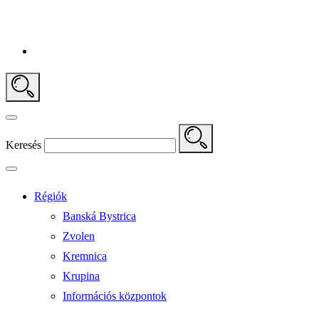
Keresés
Régiók
Banská Bystrica
Zvolen
Kremnica
Krupina
Információs központok