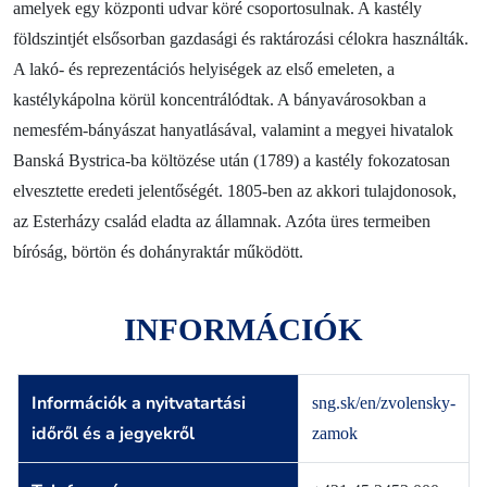
amelyek egy központi udvar köré csoportosulnak. A kastély
földszintjét elsősorban gazdasági és raktározási célokra használták.
A lakó- és reprezentációs helyiségek az első emeleten, a
kastélykápolna körül koncentrálódtak. A bányavárosokban a
nemesfém-bányászat hanyatlásával, valamint a megyei hivatalok
Banská Bystrica-ba költözése után (1789) a kastély fokozatosan
elvesztette eredeti jelentőségét. 1805-ben az akkori tulajdonosok,
az Esterházy család eladta az államnak. Azóta üres termeiben
bíróság, börtön és dohányraktár működött.
INFORMÁCIÓK
Információk a nyitvatartási
sng.sk/en/zvolensky-
időről és a jegyekről
zamok