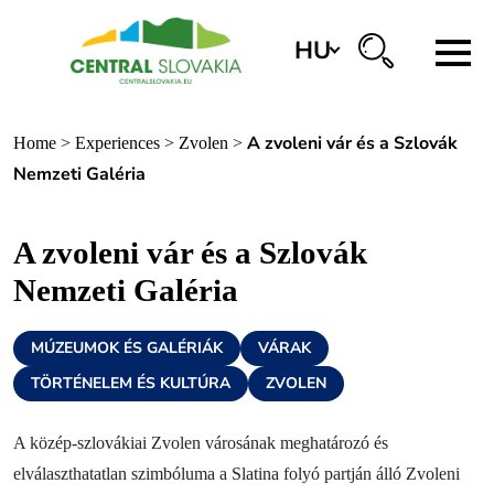
HU
Régiók
A zvoleni vár és a Szlovák
Home
>
Experiences
>
Zvolen
>
Banská Bystrica
Nemzeti Galéria
Zvolen
A zvoleni vár és a Szlovák
Kremnica
Nemzeti Galéria
Krupina
Információs központok
MÚZEUMOK ÉS GALÉRIÁK
VÁRAK
TÖRTÉNELEM ÉS KULTÚRA
ZVOLEN
Tapasztalatok
A közép-szlovákiai Zvolen városának meghatározó és
Történelem és kultúra
elválaszthatatlan szimbóluma a Slatina folyó partján álló Zvoleni