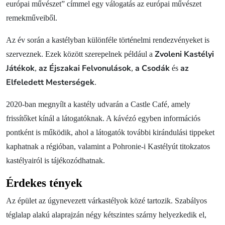
európai művészet” címmel egy válogatás az európai művészet
remekműveiből.
Az év során a kastélyban különféle történelmi rendezvényeket is
Zvoleni Kastélyi
szerveznek. Ezek között szerepelnek például a
Játékok
az Éjszakai Felvonulások
a Csodák
az
,
,
és
Elfeledett Mesterségek
.
2020-ban megnyílt a kastély udvarán a Castle Café, amely
frissítőket kínál a látogatóknak. A kávézó egyben információs
pontként is működik, ahol a látogatók további kirándulási tippeket
kaphatnak a régióban, valamint a Pohronie-i Kastélyút titokzatos
kastélyairól is tájékozódhatnak.
Érdekes tények
Az épület az úgynevezett várkastélyok közé tartozik. Szabályos
téglalap alakú alaprajzán négy kétszintes szárny helyezkedik el,