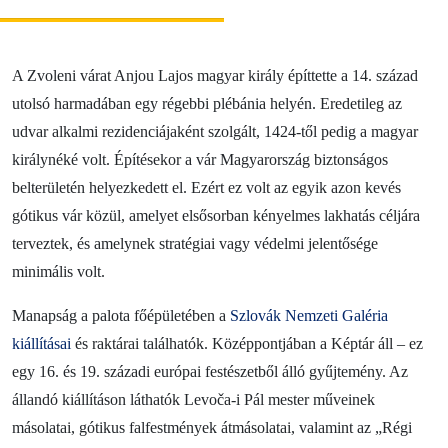
Blog
Kapcsolat
A Zvoleni várat Anjou Lajos magyar király építtette a 14. század
utolsó harmadában egy régebbi plébánia helyén. Eredetileg az
udvar alkalmi rezidenciájaként szolgált, 1424-től pedig a magyar
királynéké volt. Építésekor a vár Magyarország biztonságos
belterületén helyezkedett el. Ezért ez volt az egyik azon kevés
gótikus vár közül, amelyet elsősorban kényelmes lakhatás céljára
terveztek, és amelynek stratégiai vagy védelmi jelentősége
minimális volt.
Manapság a palota főépületében a
Szlovák Nemzeti Galéria
kiállításai
és raktárai találhatók. Középpontjában a Képtár áll – ez
egy 16. és 19. századi európai festészetből álló gyűjtemény. Az
állandó kiállításon láthatók Levoča-i Pál mester műveinek
másolatai, gótikus falfestmények átmásolatai, valamint az „Régi