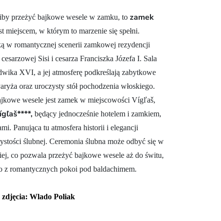
zamek
eliby przeżyć bajkowe wesele w zamku, to
 miejscem, w którym to marzenie się spełni.
ą w romantycznej scenerii zamkowej rezydencji
cesarzowej Sisi i cesarza Franciszka Józefa I. Sala
dwika XVI, a jej atmosferę podkreślają zabytkowe
aryża oraz uroczysty stół pochodzenia włoskiego.
jkowe wesele jest zamek w miejscowości Vígľaš,
gľaš****,
będący jednocześnie hotelem i zamkiem,
i. Panująca tu atmosfera historii i elegancji
stości ślubnej. Ceremonia ślubna może odbyć się w
kiej, co pozwala przeżyć bajkowe wesele aż do świtu,
o z romantycznych pokoi pod baldachimem.
zdjęcia: Wlado Poliak