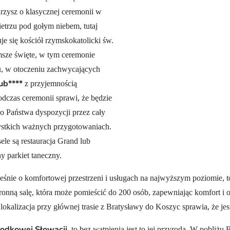
rzysz o klasycznej ceremonii w
etrzu pod gołym niebem, tutaj
je się kościół rzymskokatolicki św.
msze święte, w tym ceremonie
zu, w otoczeniu zachwycających
ub****
z przyjemnością
odczas ceremonii sprawi, że będzie
o Państwa dyspozycji przez cały
ystkich ważnych przygotowaniach.
le są restauracja Grand lub
 parkiet taneczny.
cześnie o komfortowej przestrzeni i usługach na najwyższym poziomie, 
ronną salę, która może pomieścić do 200 osób, zapewniając komfort i
lokalizacja przy głównej trasie z Bratysławy do Koszyc sprawia, że jes
rodkowej Słowacji
, to bez wątpienia jest to jej przyroda. W pobliżu