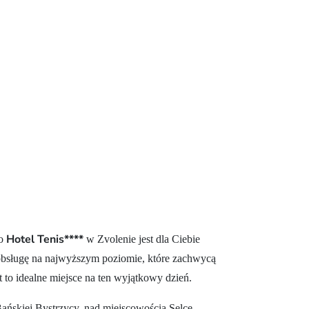
Hotel Tenis****
to
w Zvolenie jest dla Ciebie
 obsługę na najwyższym poziomie, które zachwycą
t to idealne miejsce na ten wyjątkowy dzień.
 Bańskiej Bystrzycy, nad miejscowością Selce,