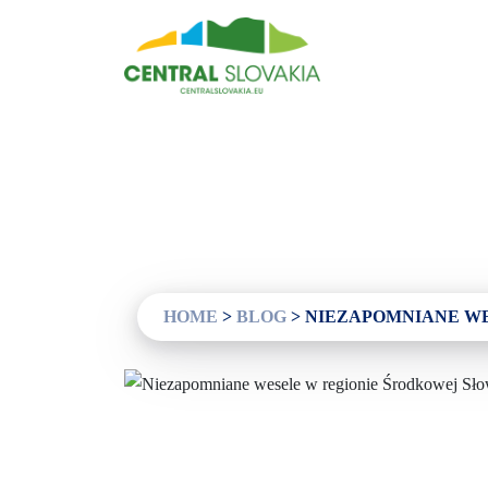
Regiony
Banská Bystrica
Zvolen
Kremnica
Krupina
Centra informacyjne
HOME
>
BLOG
>
NIEZAPOMNIANE WE
Doświadczenia
Historia i kultura
Relaks i wellness
Sport i rozrywka