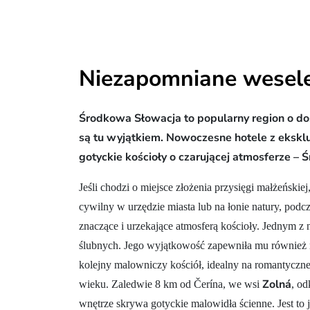
Niezapomniane wesele
Środkowa Słowacja to popularny region o dos
są tu wyjątkiem. Nowoczesne hotele z ekskl
gotyckie kościoły o czarującej atmosferze 
Jeśli chodzi o miejsce złożenia przysięgi małżeńskie
cywilny w urzędzie miasta lub na łonie natury, podc
znaczące i urzekające atmosferą kościoły. Jednym z n
ślubnych. Jego wyjątkowość zapewniła mu również 
kolejny malowniczy kościół, idealny na romantyczn
Zolná
wieku. Zaledwie 8 km od Čerína, we wsi
, od
wnętrze skrywa gotyckie malowidła ścienne. Jest to j