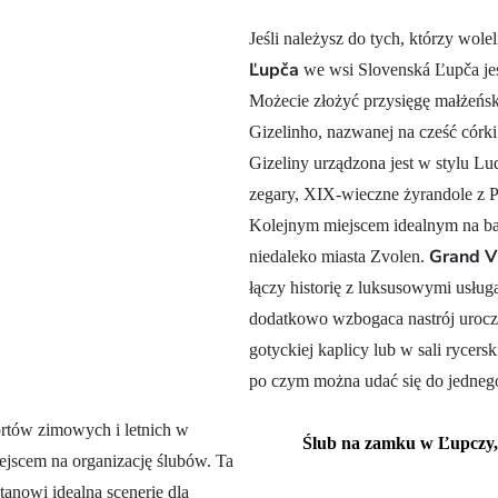
Jeśli należysz do tych, którzy wol
Ľupča
we wsi Slovenská Ľupča jest
Możecie złożyć przysięgę małżeńsk
Gizelinho, nazwanej na cześć córki 
Gizeliny urządzona jest w stylu Lu
zegary, XIX-wieczne żyrandole z P
Kolejnym miejscem idealnym na ba
Grand Ví
niedaleko miasta Zvolen.
łączy historię z luksusowymi usługam
dodatkowo wzbogaca nastrój uroczy
gotyckiej kaplicy lub w sali rycers
po czym można udać się do jedneg
rtów zimowych i letnich w
Ślub na zamku w Ľupczy, 
ejscem na organizację ślubów. Ta
tanowi idealną scenerię dla