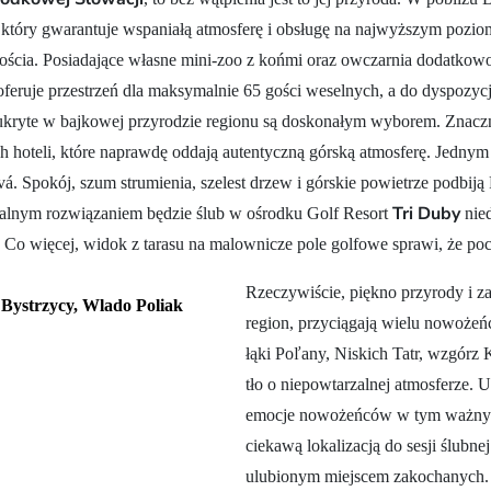
 który gwarantuje wspaniałą atmosferę i obsługę na najwyższym poziomi
ościa. Posiadające własne mini-zoo z końmi oraz owczarnia dodatkowo 
oferuje przestrzeń dla maksymalnie 65 gości weselnych, a do dyspozycj
e ukryte w bajkowej przyrodzie regionu są doskonałym wyborem. Znacz
hoteli, które naprawdę oddają autentyczną górską atmosferę. Jednym z
. Spokój, szum strumienia, szelest drzew i górskie powietrze podbiją P
Tri Duby
ealnym rozwiązaniem będzie ślub w ośrodku Golf Resort
nied
 Co więcej, widok z tarasu na malownicze pole golfowe sprawi, że poc
Rzeczywiście, piękno przyrody i zap
 Bystrzycy, Wlado Poliak
region, przyciągają wielu nowożeńc
łąki Poľany, Niskich Tatr, wzgórz
tło o niepowtarzalnej atmosferze. 
emocje nowożeńców w tym ważnym d
ciekawą lokalizacją do sesji ślubne
ulubionym miejscem zakochanych. I