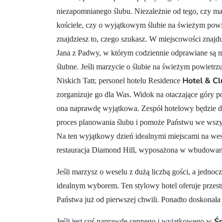
niezapomnianego ślubu. Niezależnie od tego, czy ma
kościele, czy o wyjątkowym ślubie na świeżym powi
znajdziesz to, czego szukasz. W miejscowości znajdu
Jana z Padwy, w którym codziennie odprawiane są 
ślubne. Jeśli marzycie o ślubie na świeżym powietr
Hotel & Cl
Niskich Tatr, personel hotelu Residence
zorganizuje go dla Was. Widok na otaczające góry p
ona naprawdę wyjątkowa. Zespół hotelowy będzie d
proces planowania ślubu i pomoże Państwu we wsz
Na ten wyjątkowy dzień idealnymi miejscami na wese
restauracja Diamond Hill, wyposażona w wbudowany
Jeśli marzysz o weselu z dużą liczbą gości, a jedno
idealnym wyborem. Ten stylowy hotel oferuje przest
Państwa już od pierwszej chwili. Ponadto doskonała 
Ś
Jeśli jest coś naprawdę cennego i wyjątkowego w