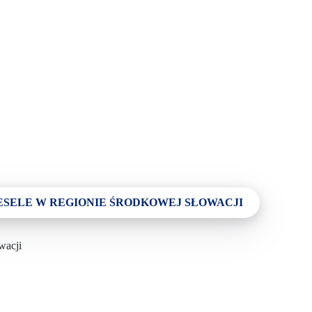
Najwspanialsze przeżycia
Riders Park Donovaly
MUSEPASS = 8 atrakcji kulturalnych w
ramach jednego biletu
Špania Dolina
Skalka koło Kremnicy
SELE W REGIONIE ŚRODKOWEJ SŁOWACJI