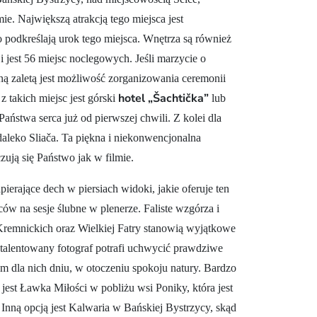
e. Największą atrakcją tego miejsca jest
podkreślają urok tego miejsca. Wnętrza są również
i jest 56 miejsc noclegowych. Jeśli marzycie o
ną zaletą jest możliwość zorganizowania ceremonii
hotel „Šachtička”
 takich miejsc jest górski
lub
aństwa serca już od pierwszej chwili. Z kolei dla
aleko Sliača. Ta piękna i niekonwencjonalna
zują się Państwo jak w filmie.
ierające dech w piersiach widoki, jakie oferuje ten
ów na sesje ślubne w plenerze. Faliste wzgórza i
 Kremnickich oraz Wielkiej Fatry stanowią wyjątkowe
Utalentowany fotograf potrafi uchwycić prawdziwe
la nich dniu, w otoczeniu spokoju natury. Bardzo
j jest Ławka Miłości w pobliżu wsi Poniky, która jest
nną opcją jest Kalwaria w Bańskiej Bystrzycy, skąd