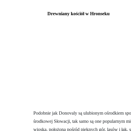
Drewniany kościół w Hronseku
Podobnie jak Donovaly są ulubionym ośrodkiem spo
środkowej Słowacji, tak samo są one popularnym mi
wioska, położona pośród pięknych gór, lasów i łąk, s