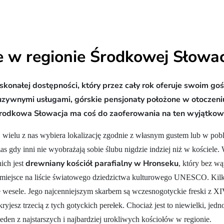
 w regionie Środkowej Słowac
konałej dostępności, który przez cały rok oferuje swoim goś
uzywnymi usługami, górskie pensjonaty położone w otoczeniu
– Środkowa Słowacja ma coś do zaoferowania na ten wyjątkow
j, wielu z nas wybiera lokalizację zgodnie z własnym gustem lub w pobl
zas gdy inni nie wyobrażają sobie ślubu nigdzie indziej niż w kościele
drewniany kościół parafialny w Hronseku
ich jest
, który bez wą
miejsce na liście światowego dziedzictwa kulturowego UNESCO. Kilk
e wesele. Jego najcenniejszym skarbem są wczesnogotyckie freski z 
kryjesz trzecią z tych gotyckich perełek. Chociaż jest to niewielki, j
eden z najstarszych i najbardziej urokliwych kościołów w regionie.