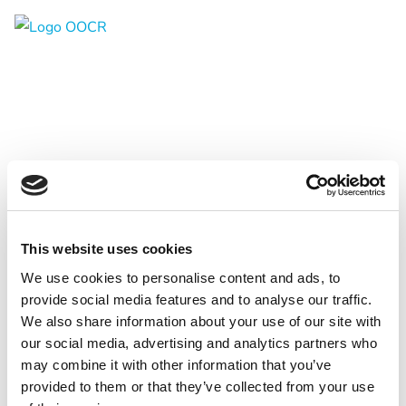
PL
Regiony
Banská Bystrica
Zvolen
Kremnica
WYBIERZ KATEGORIĘ
Krupina
This website uses cookies
HISTORIA I KULTURA
Centra informacyjne
We use cookies to personalise content and ads, to
WYBIERZ REGION
provide social media features and to analyse our traffic.
RELAKS I WELLNESS
KOŚCIOŁY
We also share information about your use of our site with
KRUPINA
Doświadczenia
SPORT I ROZRYWKA
HISTORIA SNP
PARKI WODNE
our social media, advertising and analytics partners who
may combine it with other information that you’ve
BANSKÁ BYSTRICA
GASTRONOMIA
HISTORIA GÓRNICTWA
SPA
SPORTY ZIMOWE
Historia i kultura
PARTNERZY
provided to them or that they’ve collected from your use
ZVOLEN