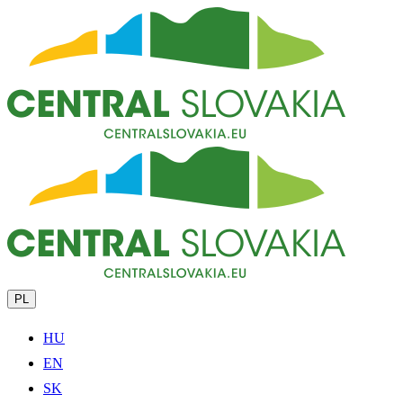
PL
HU
EN
SK