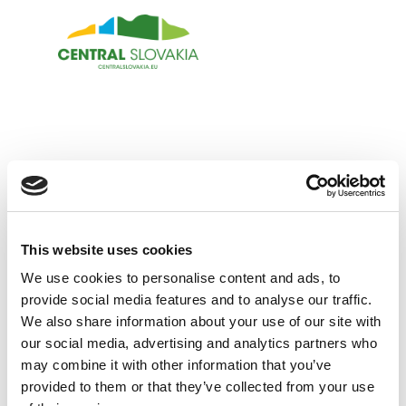
PL
Regiony
Banská Bystrica
Zvolen
Kremnica
WYBIERZ KATEGORIĘ
Krupina
This website uses cookies
HISTORIA I KULTURA
Centra informacyjne
We use cookies to personalise content and ads, to
WYBIERZ REGION
RELAKS I WELLNESS
KOŚCIOŁY
provide social media features and to analyse our traffic.
We also share information about your use of our site with
KRUPINA
Doświadczenia
SPORT I ROZRYWKA
HISTORIA SNP
PARKI WODNE
our social media, advertising and analytics partners who
BANSKÁ BYSTRICA
may combine it with other information that you’ve
GASTRONOMIA
HISTORIA GÓRNICTWA
SPA
SPORTY ZIMOWE
Historia i kultura
PARTNERZY
provided to them or that they’ve collected from your use
ZVOLEN