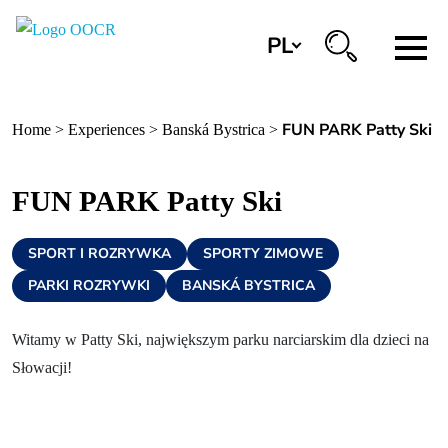
PL
Regiony
FUN PARK Patty Ski
Home
>
Experiences
>
Banská Bystrica
>
Banská Bystrica
Zvolen
FUN PARK Patty Ski
Kremnica
SPORT I ROZRYWKA
SPORTY ZIMOWE
Krupina
PARKI ROZRYWKI
BANSKÁ BYSTRICA
Centra informacyjne
Witamy w Patty Ski, największym parku narciarskim dla dzieci na
Słowacji!
Doświadczenia
Historia i kultura