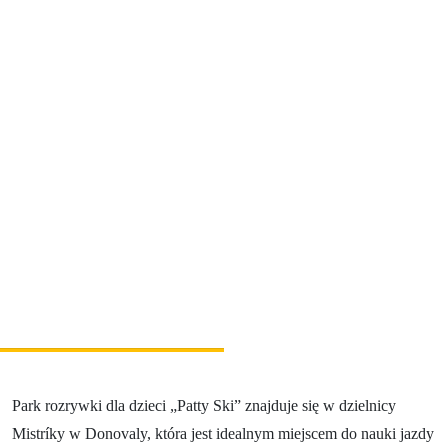
Relaks i wellness
Sport i rozrywka
Gastronomia
Zakwaterowanie
Najwspanialsze przeżycia
Riders Park Donovaly
MUSEPASS = 8 atrakcji kulturalnych w ramach
jednego biletu
Špania Dolina
Skalka koło Kremnicy
Park rozrywki dla dzieci „Patty Ski” znajduje się w dzielnicy
Mistríky w Donovaly, która jest idealnym miejscem do nauki jazdy