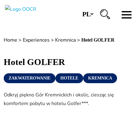
PL
Regiony
Home
>
Experiences
>
Kremnica
>
Hotel GOLFER
Banská Bystrica
Zvolen
Hotel GOLFER
Kremnica
ZAKWATEROWANIE
HOTELE
KREMNICA
Krupina
Centra informacyjne
Odkryj piękno Gór Kremnickich i okolic, ciesząc się
komfortem pobytu w hotelu Golfer***.
Doświadczenia
Historia i kultura