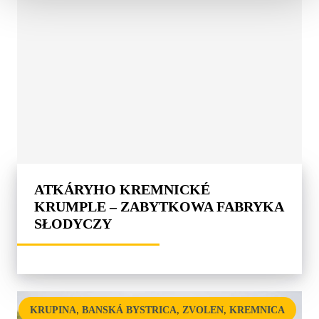
ATKÁRYHO KREMNICKÉ
KRUMPLE – ZABYTKOWA FABRYKA
SŁODYCZY
,
,
,
KRUPINA
BANSKÁ BYSTRICA
ZVOLEN
KREMNICA