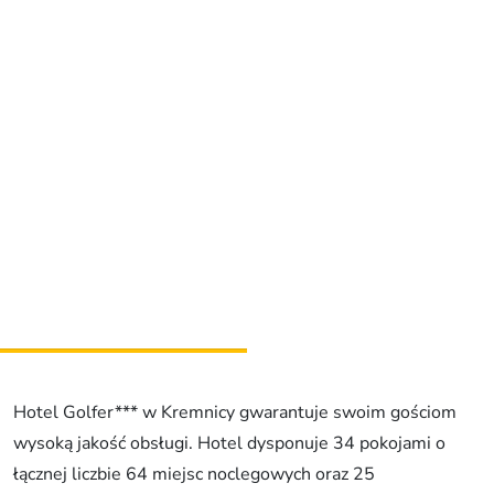
Relaks i wellness
Sport i rozrywka
Gastronomia
Zakwaterowanie
Najwspanialsze przeżycia
Riders Park Donovaly
MUSEPASS = 8 atrakcji kulturalnych w ramach
jednego biletu
Špania Dolina
Skalka koło Kremnicy
Hotel Golfer*** w Kremnicy gwarantuje swoim gościom
wysoką jakość obsługi. Hotel dysponuje 34 pokojami o
łącznej liczbie 64 miejsc noclegowych oraz 25