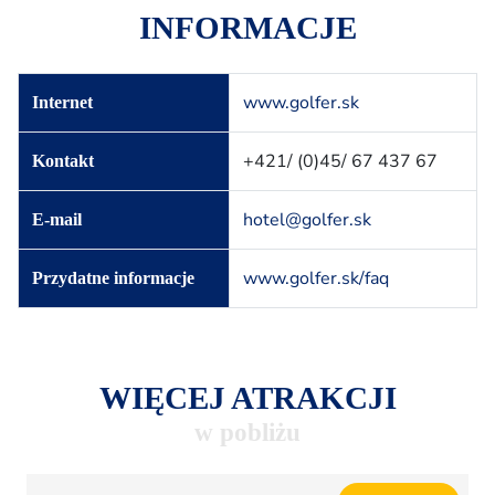
INFORMACJE
www.golfer.sk
Internet
+421/ (0)45/ 67 437 67
Kontakt
hotel@golfer.sk
E-mail
www.golfer.sk/faq
Przydatne informacje
WIĘCEJ ATRAKCJI
w pobliżu