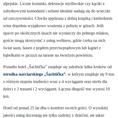
alpejskie. Liczne kominki, dekoracje myśliwskie czy kąciki z
zabytkowymi komodami i sofami idealnie nadają się do ucieczki
od rzeczywistości. Chwila spędzona z dobrą książką i kieliszkiem
wina dopełnia wyjątkowe wrażenia z pobytu w górach. Jeśli
spacer po okolicznych lasach nie wystarczy do pełnego relaksu,
goście mogą skorzystać z usług wellness, gdzie czeka na nich
świat saun, basen z prądem przeciwprądowym lub kąpiel z
bąbelkami w jacuzzi na tarasie na świeżym powietrzu.
Ponadto hotel „Šachtička” znajduje się zaledwie kilka kroków od
ośrodka narciarskiego „Šachtička”
, w którym znajduje się 9 tras
o różnym stopniu trudności wraz z 4 wyciągami oraz strefa dla
dzieci z 2 trasami i 2 wyciągami. Łączna długość tras wynosi 10
km.
Hotel od ponad 25 lat dba o komfort swoich gości. O wysokiej
jakości usług doceniają nie tylko rodziny z dziećmi, ale także