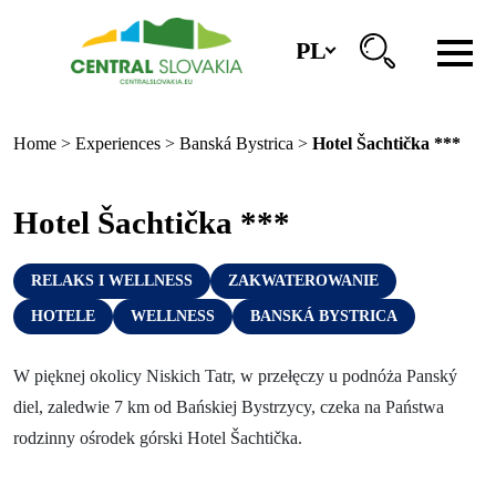
PL
Regiony
Home
>
Experiences
>
Banská Bystrica
>
Hotel Šachtička ***
Banská Bystrica
Zvolen
Hotel Šachtička ***
Kremnica
RELAKS I WELLNESS
ZAKWATEROWANIE
Krupina
HOTELE
WELLNESS
BANSKÁ BYSTRICA
Centra informacyjne
W pięknej okolicy Niskich Tatr, w przełęczy u podnóża Panský
diel, zaledwie 7 km od Bańskiej Bystrzycy, czeka na Państwa
Doświadczenia
rodzinny ośrodek górski Hotel Šachtička.
Historia i kultura