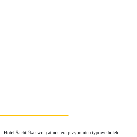
Relaks i wellness
Sport i rozrywka
Gastronomia
Zakwaterowanie
Najwspanialsze przeżycia
Riders Park Donovaly
MUSEPASS = 8 atrakcji kulturalnych w ramach
jednego biletu
Špania Dolina
Skalka koło Kremnicy
Hotel Šachtička swoją atmosferą przypomina typowe hotele