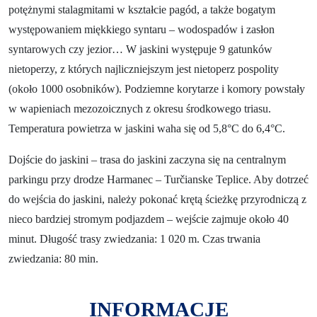
potężnymi stalagmitami w kształcie pagód, a także bogatym
występowaniem miękkiego syntaru – wodospadów i zasłon
syntarowych czy jezior… W jaskini występuje 9 gatunków
nietoperzy, z których najliczniejszym jest nietoperz pospolity
(około 1000 osobników). Podziemne korytarze i komory powstały
w wapieniach mezozoicznych z okresu środkowego triasu.
Temperatura powietrza w jaskini waha się od 5,8°C do 6,4°C.
Dojście do jaskini – trasa do jaskini zaczyna się na centralnym
parkingu przy drodze Harmanec – Turčianske Teplice. Aby dotrzeć
do wejścia do jaskini, należy pokonać krętą ścieżkę przyrodniczą z
nieco bardziej stromym podjazdem – wejście zajmuje około 40
minut. Długość trasy zwiedzania: 1 020 m. Czas trwania
zwiedzania: 80 min.
INFORMACJE