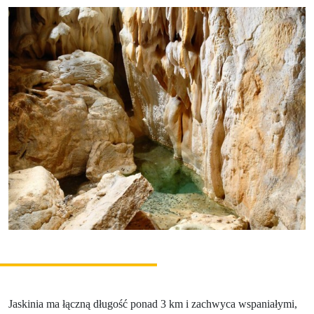
Relaks i wellness
Sport i rozrywka
Gastronomia
Zakwaterowanie
Najwspanialsze przeżycia
Riders Park Donovaly
MUSEPASS = 8 atrakcji kulturalnych w ramach
jednego biletu
Špania Dolina
Skalka koło Kremnicy
Jaskinia ma łączną długość ponad 3 km i zachwyca wspaniałymi,