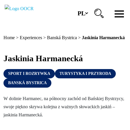
PL
Regiony
Home
>
Experiences
>
Banská Bystrica
>
Jaskinia Harmanecká
Banská Bystrica
Zvolen
Jaskinia Harmanecká
Kremnica
SPORT I ROZRYWKA
TURYSTYKA I PRZYRODA
Krupina
BANSKÁ BYSTRICA
Centra informacyjne
W dolinie Harmanec, na północny zachód od Bańskiej Bystrzycy,
swoje piękno skrywa kolejna z ważnych słowackich jaskiń –
Doświadczenia
jaskinia Harmanecká.
Historia i kultura