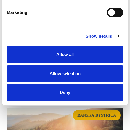
Marketing
Show details
Allow all
Allow selection
HOTEL RESIDENCE DONOVALY ****
Deny
BANSKÁ BYSTRICA