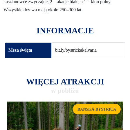
kasztanowce zwyczajne, 2 – akacje białe, a 1 – klon polny.
Wszystkie drzewa mają około 250–300 lat.
INFORMACJE
Msza święta
bit.ly/bystrickakalvaria
WIĘCEJ ATRAKCJI
w pobliżu
BANSKÁ BYSTRICA