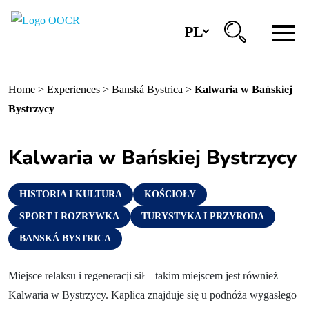
PL
Regiony
Home
>
Experiences
>
Banská Bystrica
>
Kalwaria w Bańskiej
Banská Bystrica
Bystrzycy
Zvolen
Kalwaria w Bańskiej Bystrzycy
Kremnica
Krupina
HISTORIA I KULTURA
KOŚCIOŁY
Centra informacyjne
SPORT I ROZRYWKA
TURYSTYKA I PRZYRODA
BANSKÁ BYSTRICA
Doświadczenia
Miejsce relaksu i regeneracji sił – takim miejscem jest również
Historia i kultura
Kalwaria w Bystrzycy. Kaplica znajduje się u podnóża wygasłego