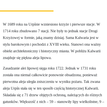
W 1689 roku na Urpínie wzniesiono krzyże i pierwsze stacje. W
1714 roku zbudowano 7 stacji. Nie były to jednak stacje Drogi
Krzyżowej w formie, jaką znamy dzisiaj. Sama Kalwaria jest w
stylu barokowym i pochodzi z XVIII wieku. Stanowi ona ważny
obiekt architektoniczny i historyczny miasta. W pobliżu Kalwarii
znajduje się piękna aleja lipowa.
Zasadzanie alei lipowej sięga roku 1722. Jednak w 1731 roku
została ona niemal całkowicie ponownie obsadzona, ponieważ
pierwotna aleja uległa zniszczeniu w wyniku pożaru. Tak zwana
aleja Urpín stała się w ten sposób częścią historycznej Kalwarii.
Składała się z 71 drzew objętych ochroną, należących do różnych
gatunków. Większość z nich – 59 – stanowiły lipy wielkolistne, 9 –