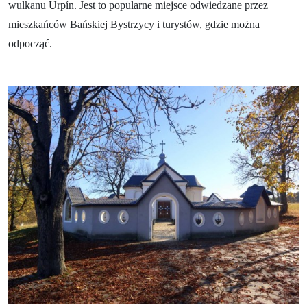
Relaks i wellness
wulkanu Urpín. Jest to popularne miejsce odwiedzane przez
mieszkańców Bańskiej Bystrzycy i turystów, gdzie można
Sport i rozrywka
odpocząć.
Gastronomia
Zakwaterowanie
Najwspanialsze przeżycia
Riders Park Donovaly
MUSEPASS = 8 atrakcji kulturalnych w ramach
jednego biletu
Špania Dolina
Skalka koło Kremnicy