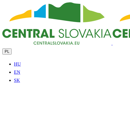
PL
HU
EN
SK