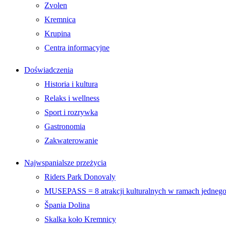
Zvolen
Kremnica
Krupina
Centra informacyjne
Doświadczenia
Historia i kultura
Relaks i wellness
Sport i rozrywka
Gastronomia
Zakwaterowanie
Najwspanialsze przeżycia
Riders Park Donovaly
MUSEPASS = 8 atrakcji kulturalnych w ramach jednego 
Špania Dolina
Skalka koło Kremnicy