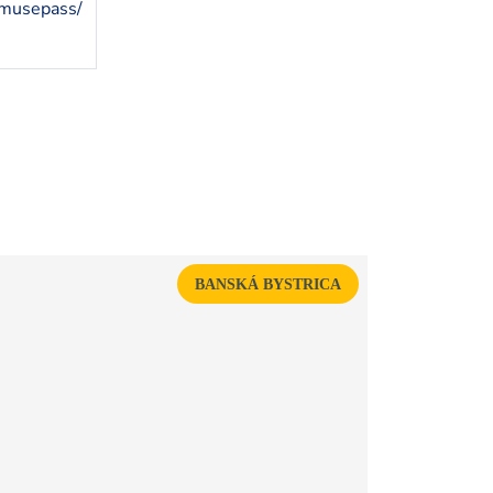
/musepass/
BANSKÁ BYSTRICA