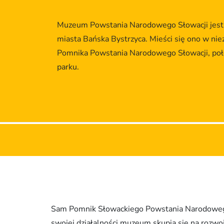
Gastronomia
Muzeum Powstania Narodowego Słowacji jest 
Zakwaterowanie
miasta Bańska Bystrzyca. Mieści się ono w n
Pomnika Powstania Narodowego Słowacji, po
parku.
Sam Pomnik Słowackiego Powstania Narodowego 
swojej działalności muzeum skupia się na roz