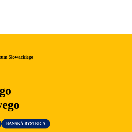
Najwspanialsze przeżycia
Riders Park Donovaly
MUSEPASS = 8 atrakcji kulturalnych w
ramach jednego biletu
um Słowackiego
Špania Dolina
Skalka koło Kremnicy
go
wego
BANSKÁ BYSTRICA