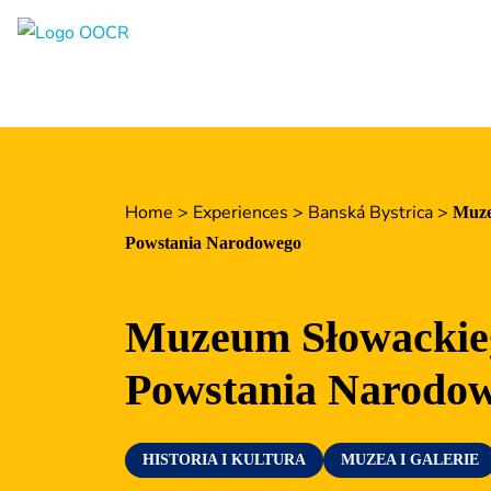
Regiony
Banská Bystrica
Zvolen
Kremnica
Home
>
Experiences
>
Banská Bystrica
>
Muze
Krupina
Powstania Narodowego
Centra informacyjne
Muzeum Słowackie
Doświadczenia
Powstania Narodo
Historia i kultura
Relaks i wellness
HISTORIA I KULTURA
MUZEA I GALERIE
Sport i rozrywka