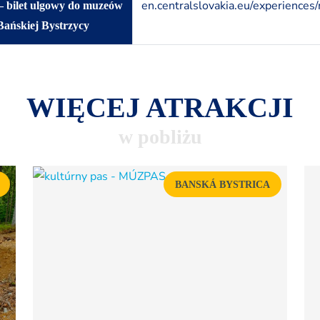
en.centralslovakia.eu/experiences
bilet ulgowy do muzeów
 Bańskiej Bystrzycy
WIĘCEJ ATRAKCJI
w pobliżu
BANSKÁ BYSTRICA