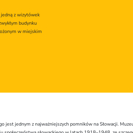
jedną z wizytówek
iezwykłym budynku
łożonym w miejskim
jest jednym z najważniejszych pomników na Słowacji. Muze
woju społeczeństwa słowackiego w latach 1918–1948, ze szcz