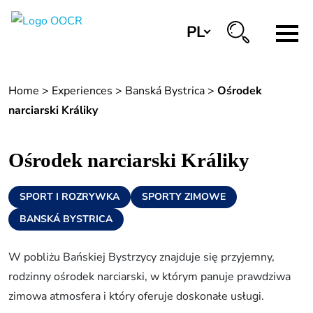
PL
Regiony
Home
>
Experiences
>
Banská Bystrica
>
Ośrodek
Banská Bystrica
narciarski Králiky
Zvolen
Ośrodek narciarski Králiky
Kremnica
Krupina
SPORT I ROZRYWKA
SPORTY ZIMOWE
Centra informacyjne
BANSKÁ BYSTRICA
W pobliżu Bańskiej Bystrzycy znajduje się przyjemny,
Doświadczenia
rodzinny ośrodek narciarski, w którym panuje prawdziwa
Historia i kultura
zimowa atmosfera i który oferuje doskonałe usługi.