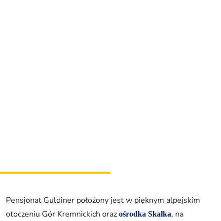
Relaks i wellness
Sport i rozrywka
Gastronomia
Zakwaterowanie
Najwspanialsze przeżycia
Riders Park Donovaly
MUSEPASS = 8 atrakcji kulturalnych w ramach
jednego biletu
Špania Dolina
Skalka koło Kremnicy
Pensjonat Guldiner położony jest w pięknym alpejskim
otoczeniu Gór Kremnickich oraz
, na
ośrodka
Skalka