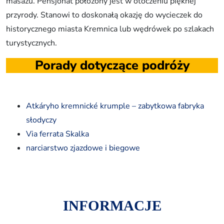
masażu. Pensjonat położony jest w otoczeniu pięknej
przyrody. Stanowi to doskonałą okazję do wycieczek do
historycznego miasta Kremnica lub wędrówek po szlakach
turystycznych.
Porady dotyczące podróży
Atkáryho kremnické krumple – zabytkowa fabryka
słodyczy
Via ferrata Skalka
narciarstwo zjazdowe i biegowe
INFORMACJE