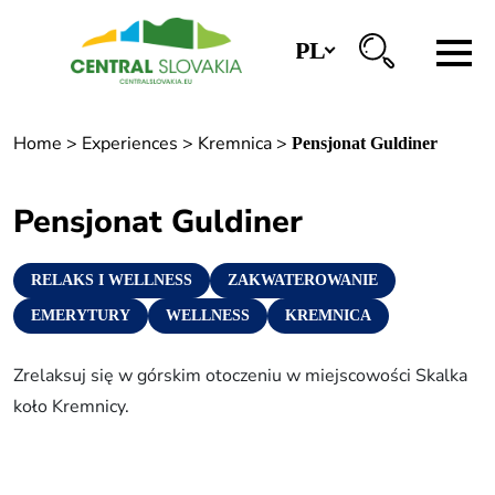
PL
Regiony
Home
>
Experiences
>
Kremnica
>
Pensjonat Guldiner
Banská Bystrica
Zvolen
Pensjonat Guldiner
Kremnica
RELAKS I WELLNESS
ZAKWATEROWANIE
Krupina
EMERYTURY
WELLNESS
KREMNICA
Centra informacyjne
Zrelaksuj się w górskim otoczeniu w miejscowości Skalka
koło Kremnicy.
Doświadczenia
Historia i kultura