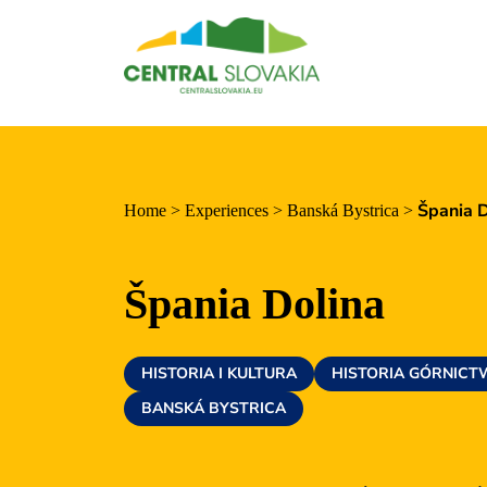
Regiony
Banská Bystrica
Zvolen
Kremnica
Špania D
Home
>
Experiences
>
Banská Bystrica
>
Krupina
Centra informacyjne
Špania Dolina
Doświadczenia
HISTORIA I KULTURA
HISTORIA GÓRNICT
Historia i kultura
BANSKÁ BYSTRICA
Relaks i wellness
Sport i rozrywka