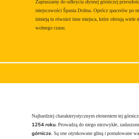
Zapraszamy do odkrycia słynnej górniczej przeszłoś
Gastronomia
miejscowości Špania Dolina. Oprócz spacerów po mie
istnieją tu również inne miejsca, które oferują wiele
Zakwaterowanie
wolnego czasu.
Najbardziej charakterystycznym elementem tej górnicz
1254 roku
. Prowadzą do niego niezwykłe, zadaszon
górnicze
. Są one otynkowane gliną i pomalowane wa