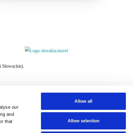
i Słowackiej.
Allow all
alyse our
l:
info@centralslovakia.eu
ing and
on:
+421 48 433 0850
Allow selection
r that