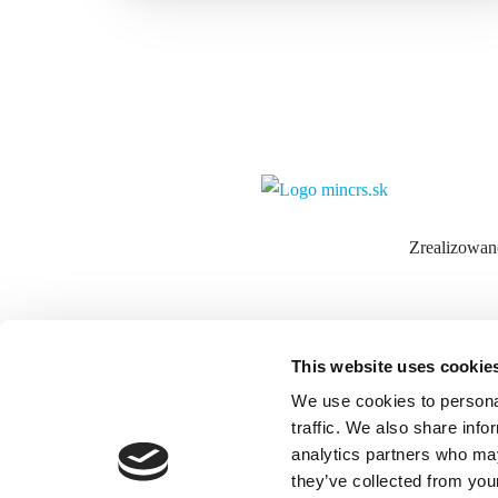
Zrealizowano
This website uses cookie
We use cookies to personal
OOCR Stredné Slovensko
traffic. We also share info
Námestie SNP 1 (Budynek 
analytics partners who may
Banská Bystrica
they’ve collected from your