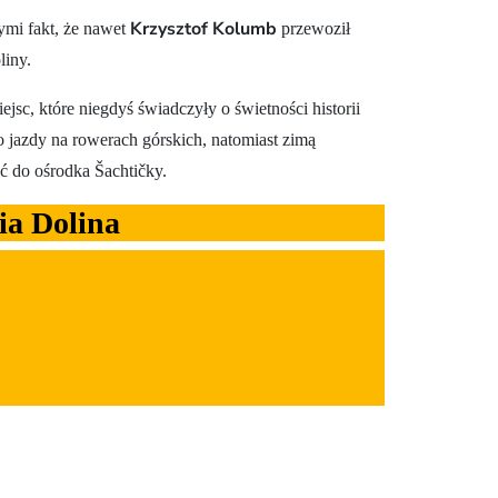
Krzysztof Kolumb
ymi fakt, że nawet
przewoził
liny.
jsc, które niegdyś świadczyły o świetności historii
o jazdy na rowerach górskich, natomiast zimą
ć do ośrodka Šachtičky.
ia Dolina