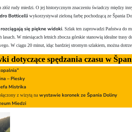
h złóż rudy miedzi. O jej historycznym znaczeniu świadczy między inn
dro Botticelli
wykorzystywał zieloną farbę pochodzącą ze Špania Do
rozciągają się piękne widoki
. Szlak ten zaprowadzi Państwa do mie
 lasach. W miesiącach letnich zbocza górskie stanowią idealne trasy d
wego. W ciągu 20 minut, idąc bardziej stromym szlakiem, można dotrze
i dotyczące spędzania czasu w Špan
kopalnia”
ina – Piesky
zefa Mistrika
wystawie koronek ze Špania Doliny
łączony z wizytą na
eum Miedzi