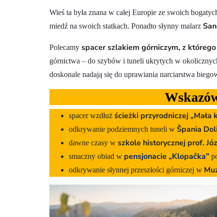
Wieś ta była znana w całej Europie ze swoich bogatyc
San
miedź na swoich statkach. Ponadto słynny malarz
spacer szlakiem górniczym, z którego 
Polecamy
górnictwa – do szybów i tuneli ukrytych w okolicznych
doskonale nadają się do uprawiania narciarstwa biego
Wskazówk
ścieżki przyrodniczej „Mała 
spacer wzdłuż
Špania Dol
odkrywanie podziemnych tuneli w
szkole
historycznej prof. Jó
dawne czasy w
pensjonacie
„Klopačka”
smaczny obiad w
po
Muz
odkrywanie słynnej przeszłości górniczej w