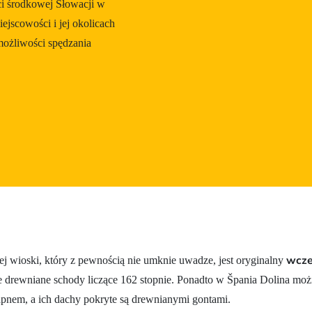
ci środkowej Słowacji w
jscowości i jej okolicach
 możliwości spędzania
wcze
ej wioski, który z pewnością nie umknie uwadze, jest oryginalny
e drewniane schody liczące 162 stopnie. Ponadto w Špania Dolina mo
pnem, a ich dachy pokryte są drewnianymi gontami.