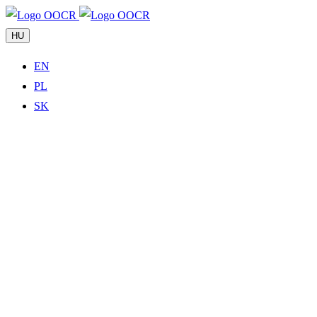
HU
EN
PL
SK