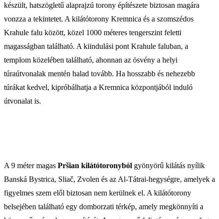
készült, hatszögletű alaprajzú torony építészete biztosan magára
vonzza a tekintetet. A kilátótorony Kremnica és a szomszédos
Krahule falu között, közel 1000 méteres tengerszint feletti
magasságban található. A kiindulási pont Krahule faluban, a
templom közelében található, ahonnan az ösvény a helyi
túraútvonalak mentén halad tovább. Ha hosszabb és nehezebb
túrákat kedvel, kipróbálhatja a Kremnica központjából induló
útvonalat is.
A 9 méter magas
Pršian kilátótoronyból
gyönyörű kilátás nyílik
Banská Bystrica, Sliač, Zvolen és az Al-Tátrai-hegységre, amelyek a
figyelmes szem elől biztosan nem kerülnek el. A kilátótorony
belsejében található egy domborzati térkép, amely megkönnyíti a