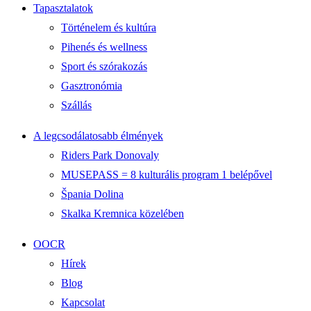
Tapasztalatok
Történelem és kultúra
Pihenés és wellness
Sport és szórakozás
Gasztronómia
Szállás
A legcsodálatosabb élmények
Riders Park Donovaly
MUSEPASS = 8 kulturális program 1 belépővel
Špania Dolina
Skalka Kremnica közelében
OOCR
Hírek
Blog
Kapcsolat