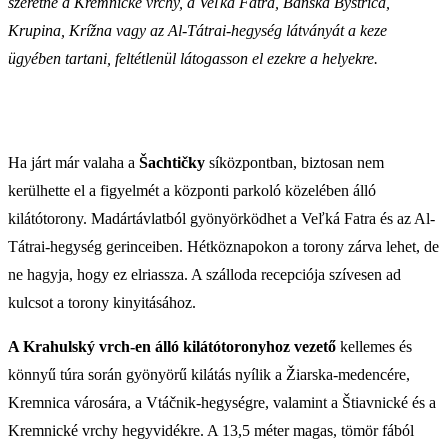
szeretné a Kremnické vrchy, a Veľká Fatra, Banská Bystrica,
Krupina, Krížna vagy az Al-Tátrai-hegység látványát a keze
ügyében tartani, feltétlenül látogasson el ezekre a helyekre.
Ha járt már valaha a
Šachtičky
síközpontban, biztosan nem
kerülhette el a figyelmét a központi parkoló közelében álló
kilátótorony. Madártávlatból gyönyörködhet a Veľká Fatra és az Al-
Tátrai-hegység gerinceiben. Hétköznapokon a torony zárva lehet, de
ne hagyja, hogy ez elriassza. A szálloda recepciója szívesen ad
kulcsot a torony kinyitásához.
A Krahulský vrch-en
álló kilátótoronyhoz vezető
kellemes és
könnyű túra során gyönyörű kilátás nyílik a Žiarska-medencére,
Kremnica városára, a Vtáčnik-hegységre, valamint a Štiavnické és a
Kremnické vrchy hegyvidékre. A 13,5 méter magas, tömör fából