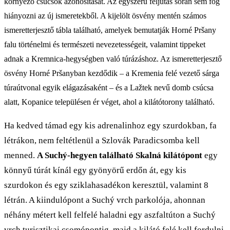
környező csúcsok azonosítását. Az egyszerű feljutás során sem fog
hiányozni az új ismeretekből. A kijelölt ösvény mentén számos
ismeretterjesztő tábla található, amelyek bemutatják Horné Pršany
falu történelmi és természeti nevezetességeit, valamint tippeket
adnak a Kremnica-hegységben való túrázáshoz. Az ismeretterjesztő
ösvény Horné Pršanyban kezdődik – a Kremenia felé vezető sárga
túraútvonal egyik elágazásaként – és a Lažtek nevű domb csúcsa
alatt, Kopanice településen ér véget, ahol a kilátótorony található.
Ha kedved támad egy kis adrenalinhoz egy szurdokban, fa
létrákon, nem feltétlenül a Szlovák Paradicsomba kell
menned.
A Suchý-hegyen található Skalná kilátópont
egy
könnyű túrát kínál egy gyönyörű erdőn át, egy kis
szurdokon és egy sziklahasadékon keresztül, valamint 8
létrán. A kiindulópont a Suchý vrch parkolója, ahonnan
néhány métert kell felfelé haladni egy aszfaltúton a Suchý
vrch turisztikai csomópontig, majd a kilátó felé kell fordulni.