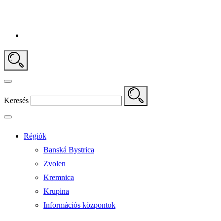
Keresés
Régiók
Banská Bystrica
Zvolen
Kremnica
Krupina
Információs központok