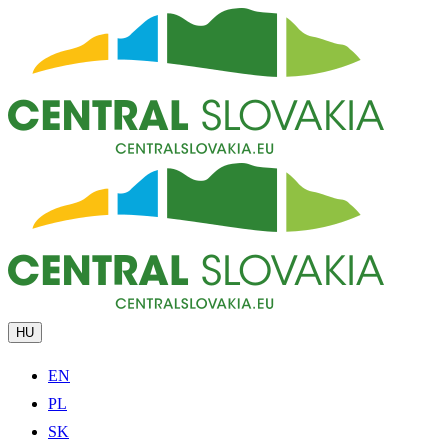
HU
EN
PL
SK