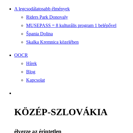
A legcsodálatosabb élmények
Riders Park Donovaly
MUSEPASS = 8 kulturális program 1 belépővel
Špania Dolina
Skalka Kremnica közelében
OOCR
Hírek
Blog
Kapcsolat
KÖZÉP-SZLOVÁKIA
élvezze az érintetlen