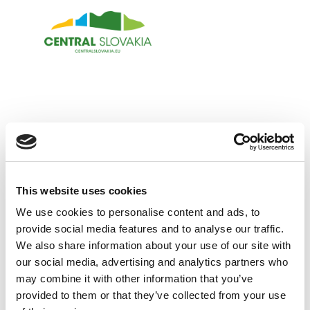
HU
Régiók
Banská Bystrica
Zvolen
Kremnica
VÁLASSZON KATEGÓRIÁT
Krupina
This website uses cookies
TÖRTÉNELEM ÉS KULTÚRA
Információs központok
We use cookies to personalise content and ads, to
VÁLASSZON RÉGIÓT
provide social media features and to analyse our traffic.
PIHENÉS ÉS WELLNESS
MÚZEUMOK ÉS GALÉRIÁK
We also share information about your use of our site with
BANSKÁ BYSTRICA
Tapasztalatok
SPORT ÉS SZÓRAKOZÁS
VÁRAK
WELLNESS
our social media, advertising and analytics partners who
may combine it with other information that you’ve
ZVOLEN
GASZTRONÓMIA
A BÁNYÁSZAT TÖRTÉNETE
GYÓGYFÜRDŐ
KERÉKPÁROS RÉGIÓ
Történelem és kultúra
PARTNEREK
provided to them or that they’ve collected from your use
KREMNICA