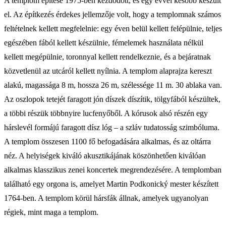
A templom építése 1975-ben kezdődött, és egy évvel később készült
el. Az építkezés érdekes jellemzője volt, hogy a templomnak számos
feltételnek kellett megfelelnie: egy éven belül kellett felépülnie, teljes
egészében fából kellett készülnie, fémelemek használata nélkül
kellett megépülnie, toronnyal kellett rendelkeznie, és a bejáratnak
közvetlenül az utcáról kellett nyílnia. A templom alaprajza kereszt
alakú, magassága 8 m, hossza 26 m, szélessége 11 m. 30 ablaka van.
Az oszlopok tetejét faragott jón díszek díszítik, tölgyfából készültek,
a többi részük többnyire lucfenyőből. A kórusok alsó részén egy
hárslevél formájú faragott dísz lóg – a szláv tudatosság szimbóluma.
A templom összesen 1100 fő befogadására alkalmas, és az oltárra
néz. A helyiségek kiváló akusztikájának köszönhetően kiválóan
alkalmas klasszikus zenei koncertek megrendezésére. A templomban
található egy orgona is, amelyet Martin Podkonický mester készített
1764-ben. A templom körül hársfák állnak, amelyek ugyanolyan
régiek, mint maga a templom.