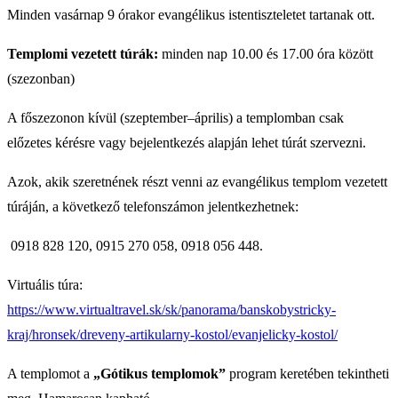
Minden vasárnap 9 órakor evangélikus istentiszteletet tartanak ott.
Templomi vezetett túrák:
minden nap 10.00 és 17.00 óra között
(szezonban)
A főszezonon kívül (szeptember–április) a templomban csak
előzetes kérésre vagy bejelentkezés alapján lehet túrát szervezni.
Azok, akik szeretnének részt venni az evangélikus templom vezetett
túráján, a következő telefonszámon jelentkezhetnek:
0918 828 120, 0915 270 058, 0918 056 448.
Virtuális túra:
https://www.virtualtravel.sk/sk/panorama/banskobystricky-
kraj/hronsek/dreveny-artikularny-kostol/evanjelicky-kostol/
A templomot a
„Gótikus templomok”
program keretében tekintheti