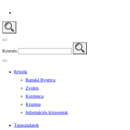
Keresés
Régiók
Banská Bystrica
Zvolen
Kremnica
Krupina
Információs központok
Tapasztalatok