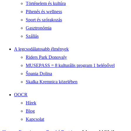
Történelem és kultúra
Pihenés és wellness
Sport és szórakozás
Gasztronómia
Szállás
A legcsodálatosabb élmények
Riders Park Donovaly
MUSEPASS = 8 kulturális program 1 belépővel
Špania Dolina
Skalka Kremnica közelében
OOCR
Hírek
Blog
Kapcsolat