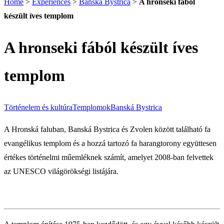
Home
>
Experiences
>
Banská Bystrica
>
A hronseki fából
készült íves templom
A hronseki fából készült íves
templom
Történelem és kultúra
Templomok
Banská Bystrica
A Hronská faluban, Banská Bystrica és Zvolen között található fa
evangélikus templom és a hozzá tartozó fa harangtorony együttesen
értékes történelmi műemléknek számít, amelyet 2008-ban felvettek
az UNESCO világörökségi listájára.