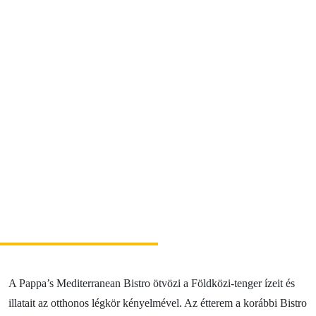
Pihenés és wellness
Sport és szórakozás
Gasztronómia
Szállás
A legcsodálatosabb élmények
Riders Park Donovaly
MUSEPASS = 8 kulturális program 1 belépővel
Špania Dolina
Skalka Kremnica közelében
OOCR
A Pappa’s Mediterranean Bistro ötvözi a Földközi-tenger ízeit és
Hírek
illatait az otthonos légkör kényelmével. Az étterem a korábbi Bistro