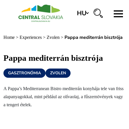
HU
Régiók
Pappa mediterrán bisztrója
Home
>
Experiences
>
Zvolen
>
Banská Bystrica
Zvolen
Pappa mediterrán bisztrója
Kremnica
GASZTRONÓMIA
ZVOLEN
Krupina
Információs központok
A Pappa’s Mediterranean Bistro mediterrán konyhája tele van friss
alapanyagokkal, mint például az olívaolaj, a fűszernövények vagy
a tengeri ételek.
Tapasztalatok
Történelem és kultúra