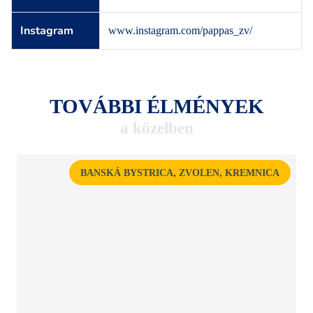
Instagram
www.instagram.com/pappas_zv/
TOVÁBBI ÉLMÉNYEK
a közelben
,
,
BANSKÁ BYSTRICA
ZVOLEN
KREMNICA