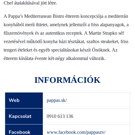
Chef átalakításával jött létre.
Blog
Kapcsolat
A Pappa’s Mediterranean Bistro étterem koncepciója a mediterrán
konyhából merít ihletet, amelynek jellemzői a friss alapanyagok, a
fűszernövények és az autentikus receptek. A Martin Strapko séf
vezetésével működő konyha házi tésztákat, szaftos steakeket, friss
tengeri ételeket és egyéb specialitásokat készít Önöknek. Az
étterem kínálata évente két-négy alkalommal változik.
INFORMÁCIÓK
Web
pappas.sk/
Kapcsolat
0910 613 136
Facebook
www.facebook.com/pappaszv/