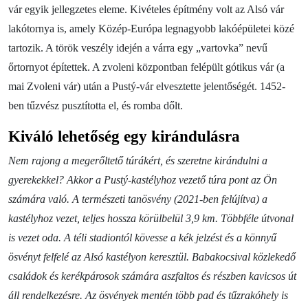
vár egyik jellegzetes eleme. Kivételes építmény volt az Alsó vár
lakótornya is, amely Közép-Európa legnagyobb lakóépületei közé
tartozik. A török veszély idején a várra egy „vartovka” nevű
őrtornyot építettek. A zvoleni központban felépült gótikus vár (a
mai Zvoleni vár) után a Pustý-vár elvesztette jelentőségét. 1452-
ben tűzvész pusztította el, és romba dőlt.
Kiváló lehetőség egy kirándulásra
Nem rajong a megerőltető túrákért, és szeretne kirándulni a
gyerekekkel? Akkor a Pustý-kastélyhoz vezető túra pont az Ön
számára való. A természeti tanösvény (2021-ben felújítva) a
kastélyhoz vezet, teljes hossza körülbelül 3,9 km. Többféle útvonal
is vezet oda. A téli stadiontól kövesse a kék jelzést és a könnyű
ösvényt felfelé az Alsó kastélyon keresztül. Babakocsival közlekedő
családok és kerékpárosok számára aszfaltos és részben kavicsos út
áll rendelkezésre. Az ösvények mentén több pad és tűzrakóhely is