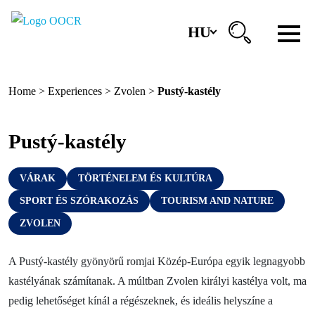
HU
Régiók
Home
>
Experiences
>
Zvolen
>
Pustý-kastély
Banská Bystrica
Zvolen
Pustý-kastély
Kremnica
VÁRAK
TÖRTÉNELEM ÉS KULTÚRA
Krupina
SPORT ÉS SZÓRAKOZÁS
TOURISM AND NATURE
Információs központok
ZVOLEN
Tapasztalatok
A Pustý-kastély gyönyörű romjai Közép-Európa egyik legnagyobb
kastélyának számítanak. A múltban Zvolen királyi kastélya volt, ma
Történelem és kultúra
pedig lehetőséget kínál a régészeknek, és ideális helyszíne a