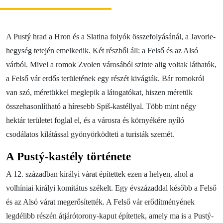
Blog
Kapcsolat
A Pustý hrad a Hron és a Slatina folyók összefolyásánál, a Javorie-
hegység tetején emelkedik. Két részből áll: a Felső és az Alsó
várból. Mivel a romok Zvolen városából szinte alig voltak láthatók,
a Felső vár erdős területének egy részét kivágták. Bár romokról
van szó, méretükkel meglepik a látogatókat, hiszen méretük
összehasonlítható a híresebb Spiš-kastéllyal. Több mint négy
hektár területet foglal el, és a városra és környékére nyíló
csodálatos kilátással gyönyörködteti a turisták szemét.
A Pustý-kastély története
A 12. században királyi várat építettek ezen a helyen, ahol a
volhíniai királyi komitátus székelt. Egy évszázaddal később a Felső
és az Alsó várat megerősítették. A Felső vár erődítményének
legdélibb részén átjárótorony-kaput építettek, amely ma is a Pustý-