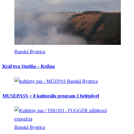
Banská Bystrica
Kráľova Studňa – Krížna
Banská Bystrica
MUSEPASS = 8 kulturális program 1 belépővel
Banská Bystrica