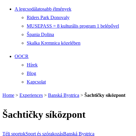
A legcsodálatosabb élmények
Riders Park Donovaly
MUSEPASS = 8 kulturális program 1 belépővel
Špania Dolina
Skalka Kremnica közelében
OOCR
Hírek
Blog
Kapcsolat
Home
>
Experiences
>
Banská Bystrica
>
Šachtičky síközpont
Šachtičky síközpont
Téli sportok
Sport és szórakozás
Banská Bystrica