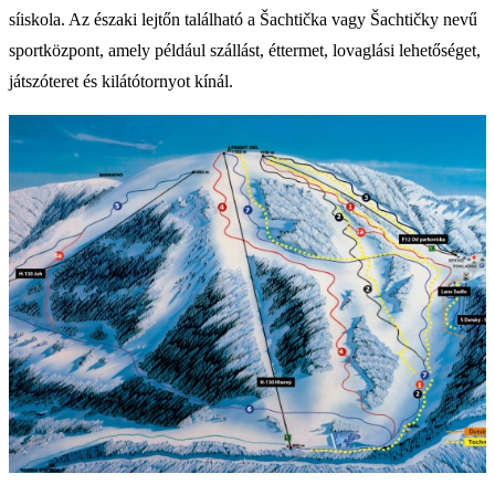
síiskola. Az északi lejtőn található a Šachtička vagy Šachtičky nevű
sportközpont, amely például szállást, éttermet, lovaglási lehetőséget,
játszóteret és kilátótornyot kínál.