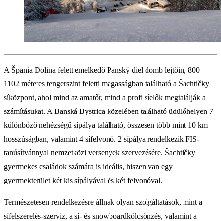
A Špania Dolina felett emelkedő Panský diel domb lejtőin, 800–
1102 méteres tengerszint feletti magasságban található a Šachtičky
síközpont, ahol mind az amatőr, mind a profi síelők megtalálják a
számításukat. A Banská Bystrica közelében található üdülőhelyen 7
különböző nehézségű sípálya található, összesen több mint 10 km
hosszúságban, valamint 4 sífelvonó. 2 sípálya rendelkezik FIS-
tanúsítvánnyal nemzetközi versenyek szervezésére. Šachtičky
gyermekes családok számára is ideális, hiszen van egy
gyermekterület két kis sípályával és két felvonóval.
Természetesen rendelkezésre állnak olyan szolgáltatások, mint a
sífelszerelés-szerviz, a sí- és snowboardkölcsönzés, valamint a