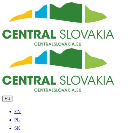
HU
EN
PL
SK