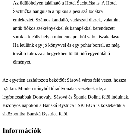
Az üdülőhelyen található a Hotel Šachtička is. A Hotel
Šachtička hangulata a tipikus alpesi szállodákra
emlékeztet. Számos kandalló, vadászati díszek, valamint
antik fiókos szekrényekkel és kanapékkal berendezett
sarok – ideális hely a mindennapokból való kiszakadásra.
Ha leülünk egy jó könyvvel és egy pohár borral, az még
tovább fokozza a hegyekben töltött idő egyedülálló
élményét.
Az egyetlen aszfaltozott bekötőút Sásová város felé vezet, hossza
5,5 km. Minden irányból túraútvonalak vezetnek ide, a
legfontosabbak Donovaly, Sásová és Špania Dolina felől indulnak.
Bizonyos napokon a Banská Bystrica-i SKIBUS is közlekedik a
síközpontba Banská Bystrica felől.
Információk