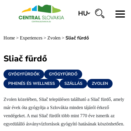
HU
Régiók
Sliač fürdő
Home
>
Experiences
>
Zvolen
>
Banská Bystrica
Zvolen
Sliač fürdő
Kremnica
GYÓGYFÜRDŐK
GYÓGYFÜRDŐ
Krupina
PIHENÉS ÉS WELLNESS
SZÁLLÁS
ZVOLEN
Információs központok
Zvolen közelében, Sliač településen található a Sliač fürdő, amely
már évek óta gyógyítja a Szlovákia minden tájáról érkező
Tapasztalatok
vendégeket. A mai Sliač fürdőt több mint 770 éve ismerik az
Történelem és kultúra
egyedülálló ásványvízforrások gyógyító hatásának köszönhetően.