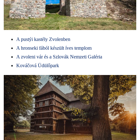
A pustýi kastély Zvolenben
A hronseki fából készült íves templom
A zvoleni vár és a Szlovák Nemzeti Galéria
Kováčová Üdülőpark