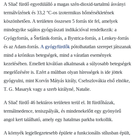
Blog
A Sliač fürdő egyedülálló a magas szén-dioxid-tartalmú ásványi
termálvízének és 33,2 °C-os izotermikus hőmérsékletének
Kapcsolat
köszönhetően. A területen összesen 5 forrás tör fel, amelyek
mindegyike sajátos gyógyászati indikációval rendelkezik: a
Gyógyforrás, a Štefánik-forrás, a Bystrica-forrás, a Lenkey-forrás
és az Adam-forrás.
A gyógyfürdők
pótolhatatlan szerepet játszanak
mind a krónikus betegségek, mind a váratlan események
kezelésében. Emellett kiválóan alkalmasak a súlyosabb betegségek
megelőzésére is. Ezért a múltban olyan hírességek is ide jöttek
gyógyulni, mint Korvín Mátyás király, Csehszlovákia első elnöke,
T. G. Masaryk vagy a szerb királyné, Natalie.
A Sliač fürdő 46 hektáros területen terül el. Itt fürdőházak,
termálmedence, teniszpályák, és mindenekelőtt egy gyönyörű
angol kert található, amely egy hatalmas parkba torkollik.
A környék legjellegzetesebb épülete a funkcionális stílusban épült,