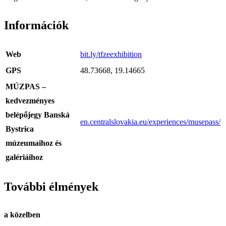
Információk
Web
bit.ly/tfzeexhibition
GPS
48.73668, 19.14665
MÚZPAS –
kedvezményes
belépőjegy Banská
en.centralslovakia.eu/experiences/musepass/
Bystrica
múzeumaihoz és
galériáihoz
További élmények
a közelben