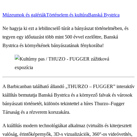
Múzeumok és galériák
Történelem és kultúra
Banská Bystrica
Ne hagyja ki ezt a lebilincselő túrát a bányászat történelmében, és
tegyen egy időutazást több mint 500 évvel ezelőttre, Banská
Bystrica és környékének bányászatának fénykorába!
A Barbicanban található állandó „THURZO – FUGGER” interaktív
kiállítás bemutatja Banská Bystrica és a környező falvak és városok
bányászati történetét, különös tekintettel a híres Thurzo–Fugger
Társaság és a rézverem korszakára.
A kiállítás modern technológiákat alkalmaz (virtuális és kiterjesztett
valóság, érintőképernyők, 3D-s vizualizációk, 360°-os videóvetítés,