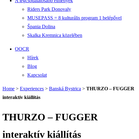
A legcsodálatosabb élmények
Riders Park Donovaly
MUSEPASS = 8 kulturális program 1 belépővel
Špania Dolina
Skalka Kremnica közelében
OOCR
Hírek
Blog
Kapcsolat
Home
>
Experiences
>
Banská Bystrica
>
THURZO – FUGGER
interaktív kiállítás
THURZO – FUGGER
interaktív kiállítás