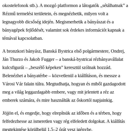
okostelefonok stb.). A mozgó platformon a látogatók „sétálhatnak” a
Rézmű termelési területein, és megnézhetik, milyen volt a
legnagyobb dicsőség idején. Megismerhetik a bányászat és a
bányagépek fejlődését, valamint sok érdekes információt kapnak a
témával kapcsolatban.
A bronzkori bányász, Banská Bystrica első polgármestere, Ondrej,
Ján Thurzo és Jakob Fugger – a banská-bystricai rézbányavállalat
kulcsfigurái – „beszélő képeken” keresztül szólnak hozzád.
Belenézhet a bányatérbe – közvetlenül a kiállításon, és messze a
Városi Vár falain túlra. Megtudhatja, hogyan és miből gazdagodott
meg a világ leggazdagabb embere, vagy mit jelentett a réz az
emberek számára, és mire használták az őskortól napjainkig.
Jöjjön el, és engedje, hogy elrepítsük az időben és a térben, hogy
felfedezhesse az ismeretlen vagy rég elfeledett dolgokat. A kiállítás
megtekintése körülbelül 1,5–2 órát vesz igénybe.