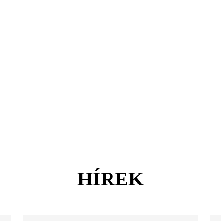
A legcsodálatosabb élmények
Riders Park Donovaly
MUSEPASS = 8 kulturális program 1
belépővel
Špania Dolina
Skalka Kremnica közelében
OOCR
HÍREK
Hírek
Blog
Kapcsolat