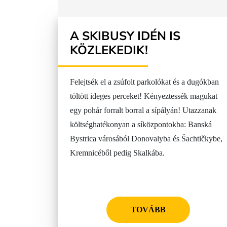
A SKIBUSY IDÉN IS
KÖZLEKEDIK!
Felejtsék el a zsúfolt parkolókat és a dugókban
töltött ideges perceket! Kényeztessék magukat
egy pohár forralt borral a sípályán! Utazzanak
költséghatékonyan a síközpontokba: Banská
Bystrica városából Donovalyba és Šachtičkybe,
Kremnicéből pedig Skalkába.
TOVÁBB