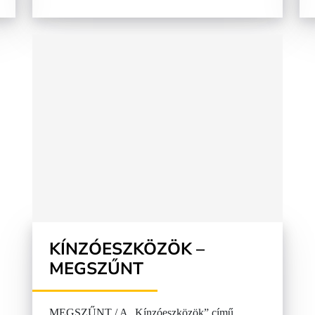
KÍNZÓESZKÖZÖK –
MEGSZŰNT
MEGSZŰNT / A „Kínzóeszközök” című