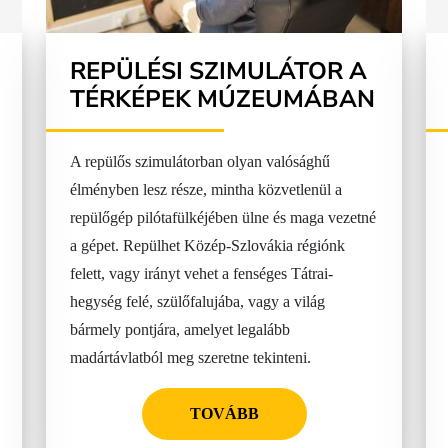
REPÜLÉSI SZIMULÁTOR A
TÉRKÉPEK MÚZEUMÁBAN
A repülős szimulátorban olyan valósághű
élményben lesz része, mintha közvetlenül a
repülőgép pilótafülkéjében ülne és maga vezetné
a gépet. Repülhet Közép-Szlovákia régiónk
felett, vagy irányt vehet a fenséges Tátrai-
hegység felé, szülőfalujába, vagy a világ
bármely pontjára, amelyet legalább
madártávlatból meg szeretne tekinteni.
TOVÁBB