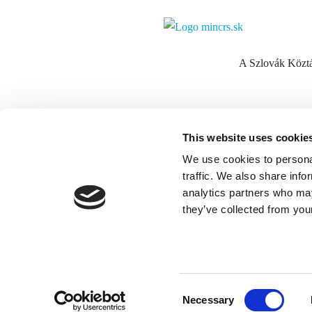
A Szlovák Köztá
This website uses cookie
We use cookies to personal
OOCR Stredné Slovens
traffic. We also share info
Námestie SNP 1 (Város
analytics partners who may
Banská Bystrica
they’ve collected from your
974 01 Slovensko
Consent
OOCR
Copyright © 2026
Necessary
Selection