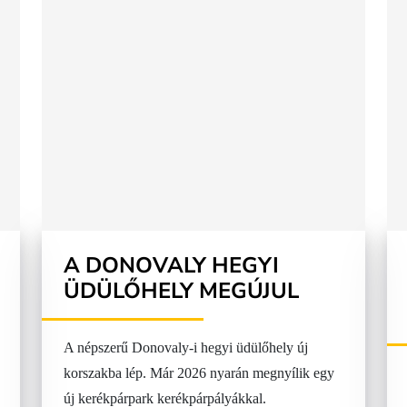
A DONOVALY HEGYI
ÜDÜLŐHELY MEGÚJUL
A népszerű Donovaly-i hegyi üdülőhely új
korszakba lép. Már 2026 nyarán megnyílik egy
új kerékpárpark kerékpárpályákkal.