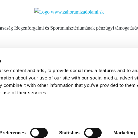
rsaság Idegenforgalmi és Sportminisztériumának pénzügyi támogatásáv
KAPCSOLAT
s
ise content and ads, to provide social media features and to an
ko
E-mai
rmation about your use of our site with our social media, advertis
háza)
Telef
 combine it with other information that you’ve provided to them o
 use of their services.
Preferences
Statistics
Marketing