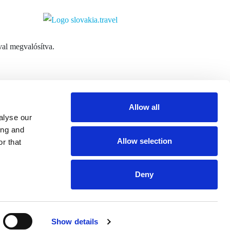
al megvalósítva.
Allow all
alyse our
l:
info@centralslovakia.eu
ing and
on:
+421 48 433 0850
Allow selection
r that
Deny
Show details