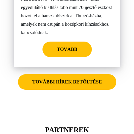
egyedülálló kiállítás több mint 70 ijesztő eszközt
hozott el a banszkabisztricai Thurzó-házba,
amelyek nem csupán a középkori kínzásokhoz
kapcsolódnak.
TOVÁBB
TOVÁBBI HÍREK BETÖLTÉSE
PARTNEREK