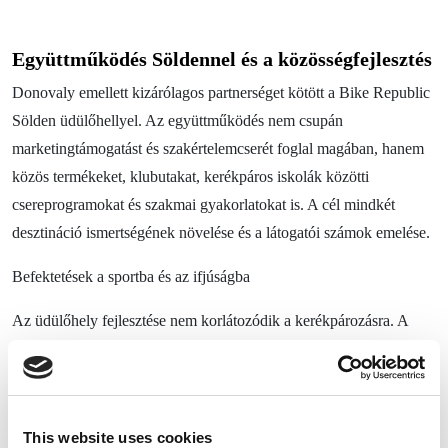
Együttműködés Söldennel és a közösségfejlesztés
Donovaly emellett kizárólagos partnerséget kötött a Bike Republic
Sölden üdülőhellyel. Az együttműködés nem csupán
marketingtámogatást és szakértelemcserét foglal magában, hanem
közös termékeket, klubutakat, kerékpáros iskolák közötti
csereprogramokat és szakmai gyakorlatokat is. A cél mindkét
desztináció ismertségének növelése és a látogatói számok emelése.
Befektetések a sportba és az ifjúságba
Az üdülőhely fejlesztése nem korlátozódik a kerékpározásra. A
tervek között szerepel egy téli és nyári sportágakra egyaránt
kiterjedő képzési központ létrehozása, egy gyermekek számára
kialakított közlekedési játszótér, valamint egy „Bike Base Camp”
nevű komplexum, amely kerékpáros iskolát, pumptracket és
This website uses cookies