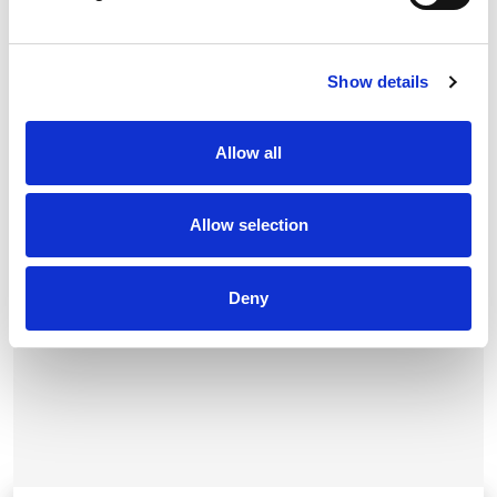
A 2026-os nyár így egy új fejezet kezdetét jelenti Donovaly
számára.
Show details
Legfrissebb hírek
Allow all
Allow selection
Deny