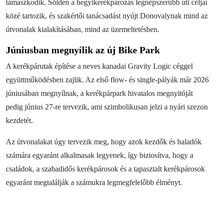
támaszkodik. Sölden a hegyikerékpározás legnépszerűbb úti céljai
közé tartozik, és szakértői tanácsadást nyújt Donovalynak mind az
útvonalak kialakításában, mind az üzemeltetésben.
Júniusban megnyílik az új Bike Park
A kerékpárutak építése a neves kanadai Gravity Logic céggel
együttműködésben zajlik. Az első flow- és single-pályák már 2026
júniusában megnyílnak, a kerékpárpark hivatalos megnyitóját
pedig június 27-re tervezik, ami szimbolikusan jelzi a nyári szezon
kezdetét.
Az útvonalakat úgy tervezik meg, hogy azok kezdők és haladók
számára egyaránt alkalmasak legyenek, így biztosítva, hogy a
családok, a szabadidős kerékpárosok és a tapasztalt kerékpárosok
egyaránt megtalálják a számukra legmegfelelőbb élményt.