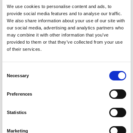
tesztközpontot foglal magában.
We use cookies to personalise content and ads, to
provide social media features and to analyse our traffic.
Donovaly célja továbbá a fiatalok sporttevékenységeinek
We also share information about your use of our site with
támogatása is. A Banská Bystrica régió középiskolái számára olyan
our social media, advertising and analytics partners who
programokat készítenek elő, amelyek lehetővé teszik a diákok
may combine it with other information that you’ve
számára, hogy
az évszaknak megfelelően – akár
síeléssel,
provided to them or that they’ve collected from your use
of their services.
kerékpározással, akár más sportágak űzésével – aktív napot
töltsenek el a hegyekben.
Consent
Donovaly mint modern hegyvidéki üdülőhely
Necessary
Selection
Az üdülőhely átalakulása várhatóan nemcsak a látogatóknak,
hanem a helyi lakosoknak és vállalkozásoknak is előnyökkel jár
Preferences
majd. A meglévő szálláskapacitásának, a nemzeti parkok közötti
kiváló elhelyezkedésének és a kiterjedt vonzáskörzetének
Statistics
köszönhetően Donovaly-nak megvan a potenciálja, hogy a régió
egyik legvonzóbb, egész évben látogatható úti céljává váljon.
Marketing