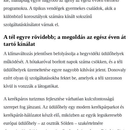
ide, manapság egyre nagyobb az igény az egész évben elérhető
Blog
programokra. A tipikus vendégek gyermekes családok, akik a
Kapcsolat
különböző korosztályok számára kínált sokszínű
szolgáltatáskínálatot várnak el.
A tél egyre rövidebb; a megoldás az egész éven át
tartó kínálat
A klímaváltozás jelentősen befolyásolja a hegyvidéki üdülőhelyek
működését. A hótakaróval borított napok száma csökken, és a téli
üdülőhelyek üzemeltetése egyre nagyobb kihívást jelent. Donovaly
ezért olyan új szolgáltatásokba fektet be, amelyek a téli szezonon
kívül is vonzzák a látogatókat.
A kerékpáros turizmus fejlesztése várhatóan kulcsfontosságú
szerepet fog játszani. Az üdülőhely egy modern kerékpárparkot és
kerékpárút-hálózatot készít elő, miközben az egyik legsikeresebb
európai üdülőhely – az osztrák Sölden – szakértelmére