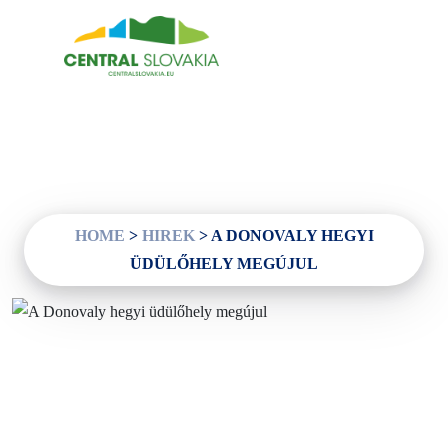
HU
Régiók
Banská Bystrica
Zvolen
Kremnica
HOME
>
HIREK
>
A DONOVALY HEGYI
Krupina
ÜDÜLŐHELY MEGÚJUL
Információs központok
Tapasztalatok
Történelem és kultúra