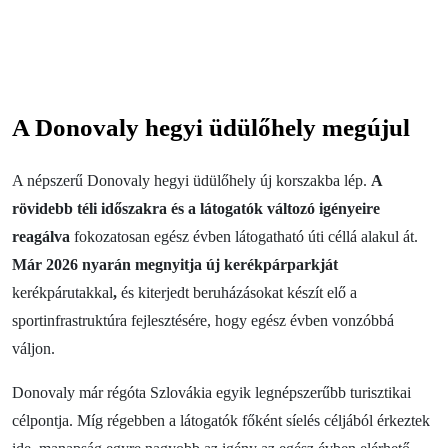
Pihenés és wellness
Sport és szórakozás
Gasztronómia
Szállás
A Donovaly hegyi üdülőhely megújul
A legcsodálatosabb élmények
A népszerű Donovaly hegyi üdülőhely új korszakba lép.
A
Riders Park Donovaly
rövidebb téli időszakra és a látogatók változó igényeire
MUSEPASS = 8 kulturális program 1 belépővel
reagálva
fokozatosan egész évben látogatható úti céllá alakul át.
Már 2026 nyarán megnyitja új kerékpárparkját
Špania Dolina
kerékpárutakkal
,
és kiterjedt beruházásokat készít elő a
Skalka Kremnica közelében
sportinfrastruktúra fejlesztésére, hogy egész évben vonzóbbá
váljon.
OOCR
Donovaly már régóta Szlovákia egyik legnépszerűbb turisztikai
célpontja. Míg régebben a látogatók főként síelés céljából érkeztek
Hírek