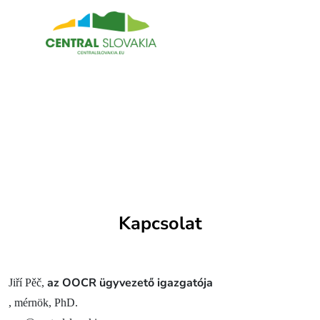
HU
Régiók
Banská Bystrica
Zvolen
Kremnica
Krupina
Információs központok
Kapcsolat
Tapasztalatok
az OOCR ügyvezető igazgatója
Jiří Pěč,
Történelem és kultúra
, mérnök, PhD.