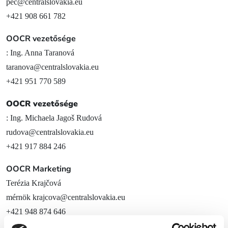
pec@centralslovakia.eu
Pihenés és wellness
+421 908 661 782
Sport és szórakozás
OOCR vezetősége
Gasztronómia
: Ing. Anna Taranová
Szállás
taranova@centralslovakia.eu
A legcsodálatosabb élmények
+421 951 770 589
Riders Park Donovaly
OOCR vezetősége
MUSEPASS = 8 kulturális program 1 belépővel
: Ing. Michaela Jagoš Rudová
rudova@centralslovakia.eu
Špania Dolina
+421 917 884 246
Skalka Kremnica közelében
OOCR Marketing
Terézia Krajčová
OOCR
mérnök krajcova@centralslovakia.eu
+421 948 874 646
Hírek