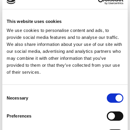
Fejlesztési tervek
Blog
: Zuzana Jakubíková, M.
Kapcsolat
A. jakubikova@centralslovakia.eu
This website uses cookies
+421 948 874 653
We use cookies to personalise content and ads, to
provide social media features and to analyse our traffic.
Fejlesztési tervek
We also share information about your use of our site with
Jaroslav Jagoš
our social media, advertising and analytics partners who
jagos@centralslovakia.eu
may combine it with other information that you’ve
+421 948 266 257
provided to them or that they’ve collected from your use
of their services.
Fejlesztési tervek
: Zuzana Giraudo, MBA
Consent
giraudo@centralslovakia.eu
Necessary
Selection
+421 950 527 041
Preferences
Számlázási adatok